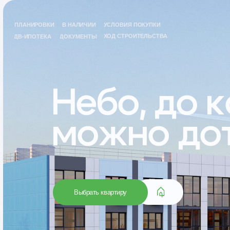
В
ПЛАНИРОВКИ
УСЛОВИЯ ПОКУПКИ
НАЛИЧИИ
ПЛАНИРОВКИ
В НАЛИЧИИ
УСЛОВИЯ ПОКУПКИ
ДВ-ИПОТЕКА
ДОКУМЕНТЫ
ХОД СТРОИТЕЛЬСТВА
ХОД СТРОИТЕЛЬСТВА
ДВ-ИПОТЕКА
ДОКУМЕНТЫ
Небо, до ко
можно дотя
Выбрать квартиру
ПЛАНИРОВКИ
В НАЛИЧИИ
УСЛОВИЯ ПОКУПКИ
О НЕБО