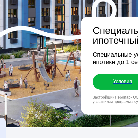
Специальная ста
ипотечный креди
Специальные условия на 
ипотеки до 1 сентября 202
Условия
Застройщик Небопарк ООО «СЗ «ДКК-ДВ» я
участником программы субсидирования
ой комплекс
К