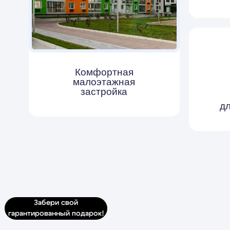
застройка
Ко
для кон
на и
прос
Забери свой
гарантированный подарок!