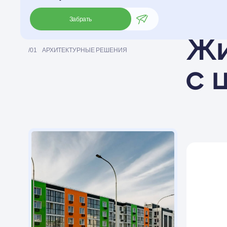
с ш
Забрать
Мон
карка
Комфортная
малоэтажная