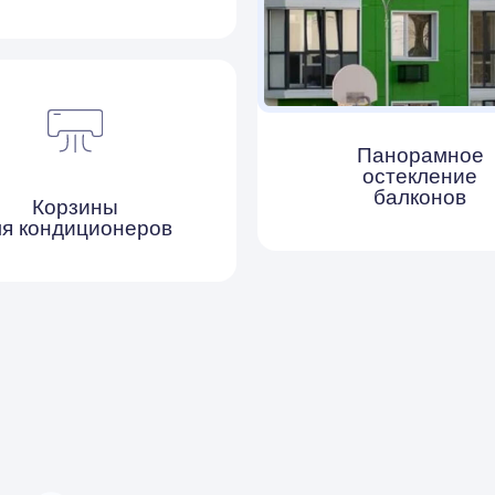
балконов
рзины
диционеров
Запишитесь
ндивидуальный
мотр квартиры