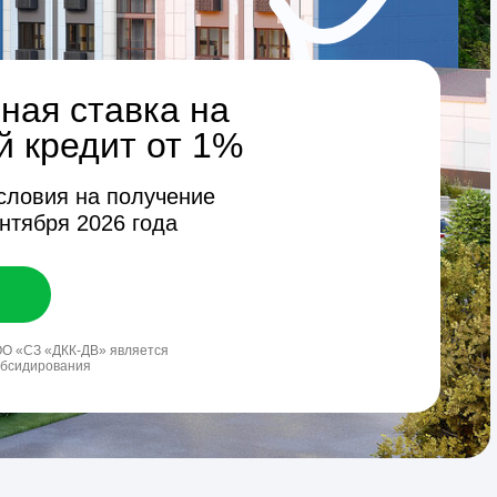
вка на
т от 1%
получение
6 года
вляется