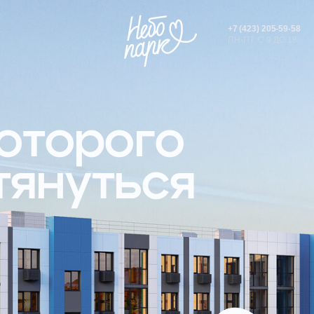
+7 (423) 205-59-58
+7 (423) 205-59-58
ПН-ПТ: С 9 ДО 18
ПН-ПТ: С 9 ДО 18
торого
нуться
Жилой квар
г. Артём, П
Просторные 
Строим 3-ю
ПАРК
Есть готовы