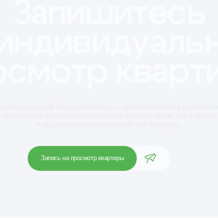
альный показ квартиры — это возможность в спокойной
овке осмотреть планировку, оценить качество отделки
и задать все интересующие вас вопросы.
Запись на просмотр квартиры
бода.
Жилой к
рососед-
содруже
которые 
Свободу
. Уют
о покупк
до окруж