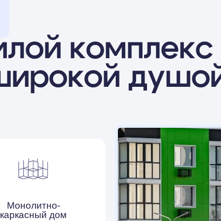
ирокой душой
олитно-
сный дом
Панорамное
остекление