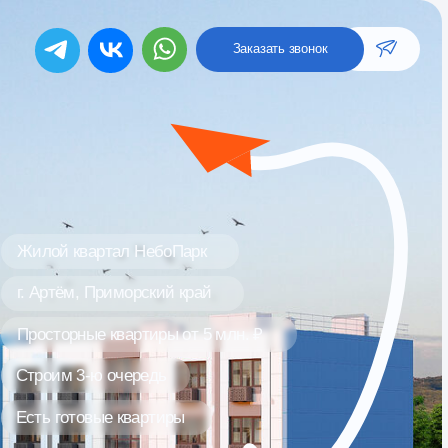
Заказать звонок
Заказать звонок
тал НебоПарк
риморский край
квартиры от 5 млн. ₽
 очередь
е квартиры