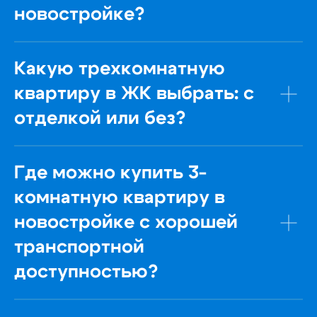
новостройке?
УСЛОВИЯ ПОКУПКИ
ДВ-ИПОТЕКА
ДОКУМЕНТЫ
Какую трехкомнатную
ХОД СТРОИТЕЛЬСТВА
квартиру в ЖК выбрать: с
БЛОГ
ПОЛИТИКА КОНФИДЕНЦИАЛЬНОСТИ
отделкой или без?
КАРТА САЙТА
НАВЕРХ
Где можно купить 3-
комнатную квартиру в
новостройке с хорошей
транспортной
доступностью?