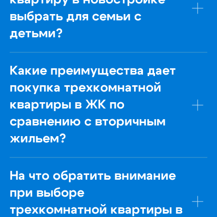
выбрать для семьи с
ЗВОНИТЕ
детьми?
+7 (423) 205-59-58
ПРИЕЗЖАЙТЕ
Какие преимущества дает
Владивосток
ул. Русская 89, офис 8
покупка трехкомнатной
Артём
квартиры в ЖК по
ул. Острякова 37б, кв. 12
сравнению с вторичным
ОФИС РАБОТАЕТ
жильем?
ПН-ПТ: с 9 до 18 часов
СБ: с 9 до 15 часов *
*по предварительной записи
На что обратить внимание
НАВИГАЦИЯ
при выборе
В НАЛИЧИИ
трехкомнатной квартиры в
ПЛАНИРОВКИ