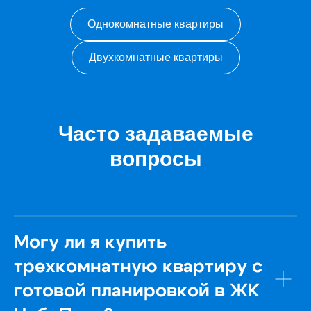
Получить
Однокомнатные квартиры
эксклюзивное
личное
Двухкомнатные квартиры
предложение
Заполните форму, мы перезвоним
и расскажем об эксклюзивном
Часто задаваемые
предложении больше.
вопросы
+7
Могу ли я купить
трехкомнатную квартиру с
Я соглашаюсь на обработку персональных данных и
с
политикой конфиденциальности
готовой планировкой в ЖК