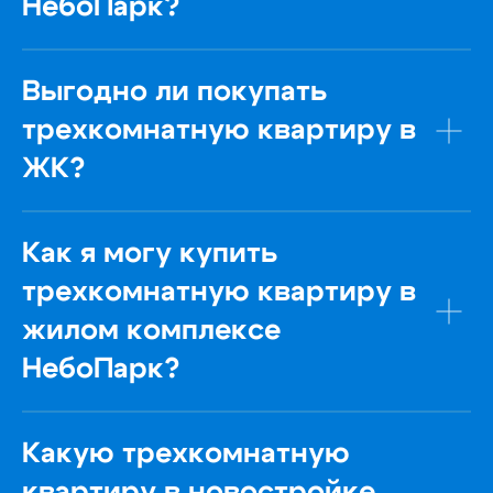
НебоПарк?
Отправить
Выгодно ли покупать
трехкомнатную квартиру в
ЖК?
ООО Специализированный
Как я могу купить
застройщик «ДКК-ДВ»
трехкомнатную квартиру в
Переезжайте
жилом комплексе
домой
НебоПарк?
Выбрать квартиру
Какую трехкомнатную
квартиру в новостройке