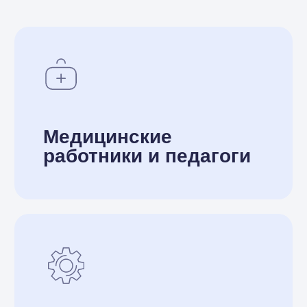
срок кредита:
до 20 лет
максимальная сумма:
9 000 000 ₽
минимальный платеж
от 20 000 ₽/мес
необходимый доход для одобрения
ипотеки:
от
35 000 ₽/мес