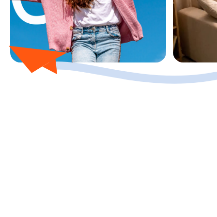
/03
КАТЕГОРИИ ГРАЖДАН
Кому подходит?
Дв-ипотеку могут получить молодые семьи
младше 36 лет, а так же работники
государственных и муниципальных
медицинских и образовательных
организаций вне зависимости от возраста,
семейного положения и стажа работы
Медицинские
работники и педагоги