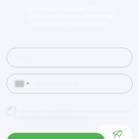
/02
О ДВ ИПОТЕКЕ
Ставка на ипотечный
кредит от 2%
Дальневосточная ипотека —
специальная государственная
программа. Она направлена
на обеспечение новым жильем
жителей ДФО.
Застройщик Небопарк ООО «СЗ
«ДКК-ДВ» является участником
программы субсидирования