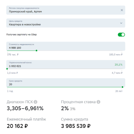
ООО Специализированный
застройщик «ДКК-ДВ»
Переезжайте
домой
Выбрать квартиру
ЗВОНИТЕ
+7 (423) 205-59-58
ПРИЕЗЖАЙТЕ
Владивосток