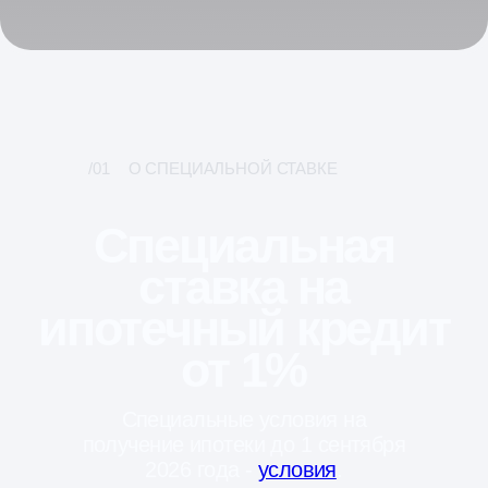
Специальные условия на
получение ипотеки до 1 сентября
2026 года -
условия
.
Застройщик Небопарк ООО «СЗ
«ДКК-ДВ» является участником
программы субсидирования.
+7
Я соглашаюсь на обработку персональных данных и
с
политикой конфиденциальности
Отправить