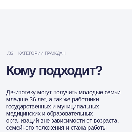
Участники СВО
и члены их семей
/04
ДЕТАЛИ
Условия
кредитования
процентная ставка по кредиту:
2-3%
минимальный ПВ:
20,1%