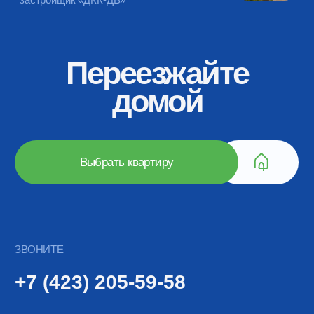
+7 (423) 205-59-58
ПРИЕЗЖАЙТЕ
Владивосток
ул. Русская 89, офис 8
Артём
ул. Острякова 37б, кв. 12
ОФИС РАБОТАЕТ
ПН-ПТ: с 9 до 18 часов
СБ: с 9 до 15 часов *
*по предварительной записи
НАВИГАЦИЯ
В НАЛИЧИИ
ПЛАНИРОВКИ
УСЛОВИЯ ПОКУПКИ