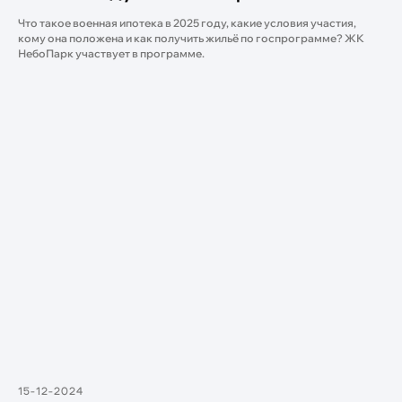
Что такое военная ипотека в 2025 году, какие условия участия,
Переезжайте
кому она положена и как получить жильё по госпрограмме? ЖК
домой
НебоПарк участвует в программе.
Выбрать квартиру
ЗВОНИТЕ
+7 (423) 205-59-58
ПРИЕЗЖАЙТЕ
Владивосток
ул. Русская 89, офис 8
Артём
ул. Острякова 37б, кв. 12
15-12-2024