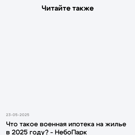
Читайте также
23-05-2025
ООО Специализированный
Что такое военная ипотека на жилье
застройщик «ДКК-ДВ»
в 2025 году? - НебоПарк