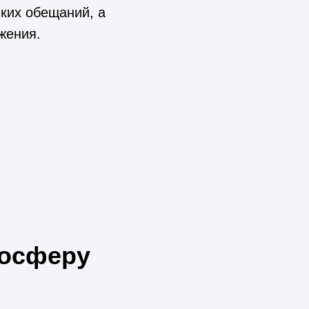
мких обещаний, а
жения.
мосферу