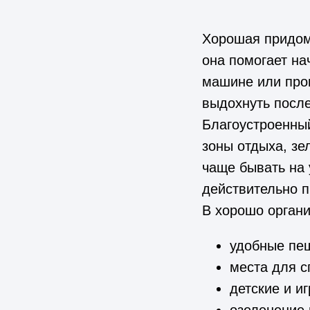
Хорошая придомо
она помогает на
машине или про
выдохнуть после
Благоустроенный
зоны отдыха, зе
чаще бывать на 
действительно п
В хорошо органи
удобные пе
места для с
детские и и
озеленение 