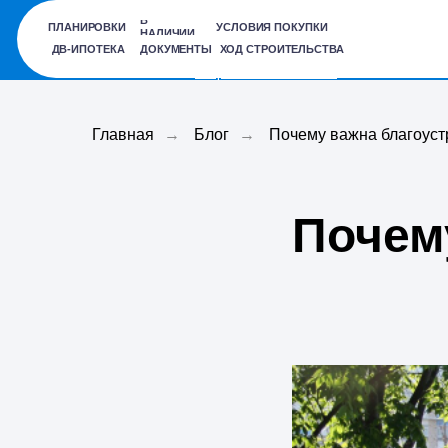
В
ПЛАНИРОВКИ
УСЛОВИЯ ПОКУПКИ
НАЛИЧИИ
О ЖК
Ход
Пла
ДВ-ИПОТЕКА
ДОКУМЕНТЫ
ХОД СТРОИТЕЛЬСТВА
строительства
Главная
→
Блог
→
Почему важна благоуст
Почем
ПЛАНИРОВКИ
В НАЛИЧИИ
УСЛОВИЯ ПОКУПКИ
О НЕБО