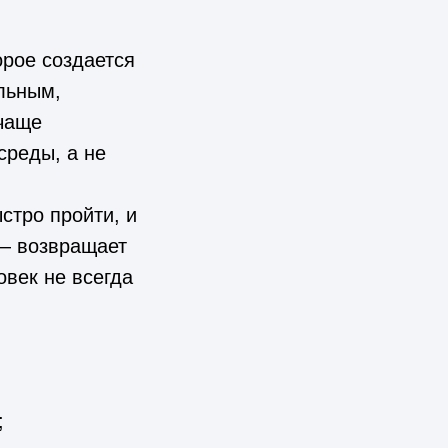
орое создается
льным,
 чаще
среды, а не
стро пройти, и
 — возвращает
овек не всегда
;