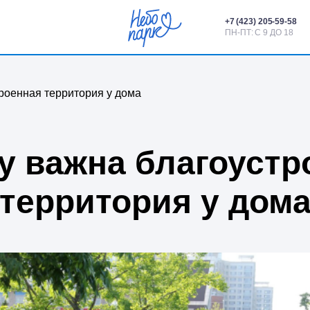
+7 (423) 205-59-58
н
Расположение
Получить консуль
ПН-ПТ: С 9 ДО 18
роенная территория у дома
у важна благоустр
территория у дом
ПАРК