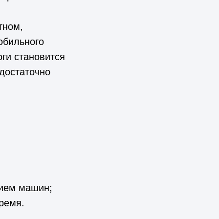
тном,
обильного
ги становится
достаточно
нием машин;
ремя.