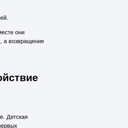
ей.
месте они
е, а возвращение
ойствие
е. Детская
первых