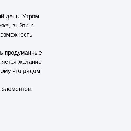
й день. Утром
жке, выйти к
возможность
ть продуманные
ляется желание
тому что рядом
 элементов: