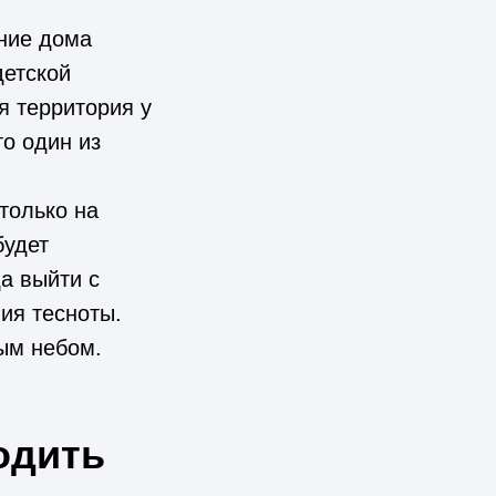
ние дома
детской
я территория у
о один из
только на
будет
да выйти с
ия тесноты.
ым небом.
одить