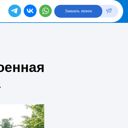
+7 (423) 205-59-58
Заказать звонок
тацию
оенная
а