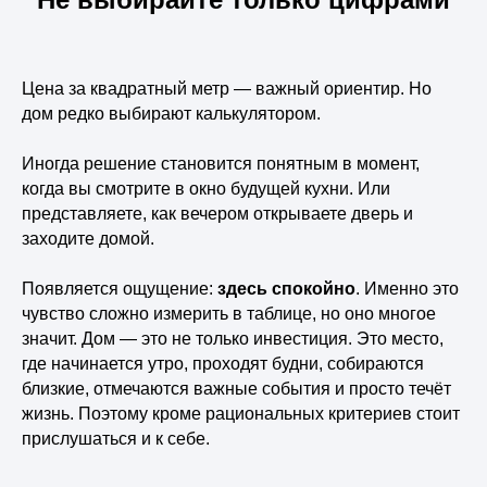
ул. Острякова 37б, кв. 12
ОФИС РАБОТАЕТ
Цена за квадратный метр — важный ориентир. Но
ПН-ПТ: с 9 до 18 часов
дом редко выбирают калькулятором.
СБ: с 9 до 15 часов *
*по предварительной записи
Иногда решение становится понятным в момент,
когда вы смотрите в окно будущей кухни. Или
НАВИГАЦИЯ
представляете, как вечером открываете дверь и
В НАЛИЧИИ
заходите домой.
ПЛАНИРОВКИ
Появляется ощущение:
здесь спокойно
. Именно это
УСЛОВИЯ ПОКУПКИ
чувство сложно измерить в таблице, но оно многое
ДВ-ИПОТЕКА
значит. Дом — это не только инвестиция. Это место,
ДОКУМЕНТЫ
где начинается утро, проходят будни, собираются
ХОД СТРОИТЕЛЬСТВА
близкие, отмечаются важные события и просто течёт
БЛОГ
жизнь. Поэтому кроме рациональных критериев стоит
ПОЛИТИКА КОНФИДЕНЦИАЛЬНОСТИ
прислушаться и к себе.
КАРТА САЙТА
НАВЕРХ