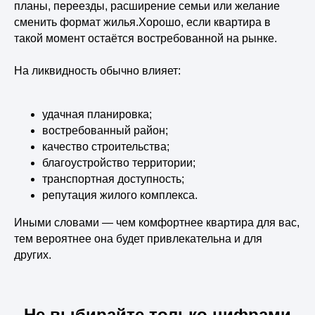
планы, переезды, расширение семьи или желание
ООО Специализированный
застройщик «ДКК-ДВ»
сменить формат жилья.Хорошо, если квартира в
такой момент остаётся востребованной на рынке.
Переезжайте
На ликвидность обычно влияет:
домой
удачная планировка;
востребованный район;
Выбрать квартиру
качество строительства;
благоустройство территории;
транспортная доступность;
репутация жилого комплекса.
ЗВОНИТЕ
+7 (423) 205-59-58
Иными словами — чем комфортнее квартира для вас,
тем вероятнее она будет привлекательна и для
ПРИЕЗЖАЙТЕ
других.
Владивосток
ул. Русская 89, офис 8
Артём
Не выбирайте только цифрами